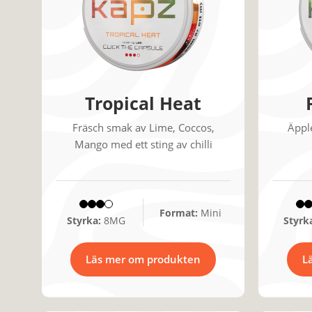
Tropical Heat
Fräsch smak av Lime, Coccos,
Äppl
Mango med ett sting av chilli
Format:
Mini
Styrka:
8MG
Styrk
Läs mer om produkten
L