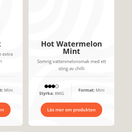
t
Hot Watermelon
Mint
 extra
n
Somrig vattenmelonsmak med ett
sting av chilli
t:
Mini
Format:
Mini
Styrka:
8MG
en
Läs mer om produkten