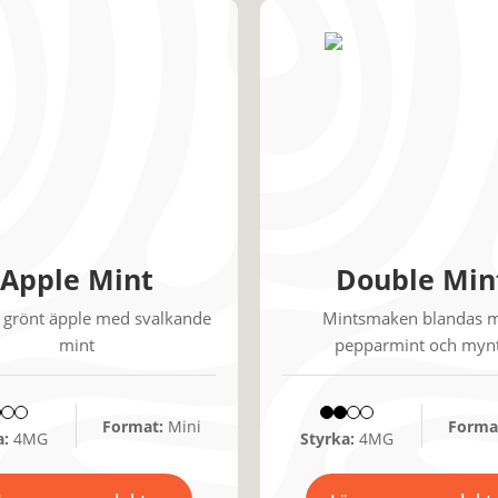
Apple Mint
Double Min
t grönt äpple med svalkande
Mintsmaken blandas 
mint
pepparmint och myn
Format:
Mini
Forma
a:
4MG
Styrka:
4MG