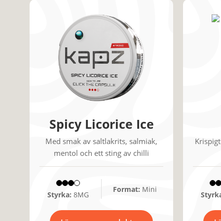
Spicy Licorice Ice
Med smak av saltlakrits, salmiak,
Krispig
mentol och ett sting av chilli
Format:
Mini
Styrka:
8MG
Styrk