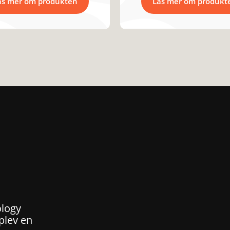
äs mer om produkten
Läs mer om produkt
ology
plev en