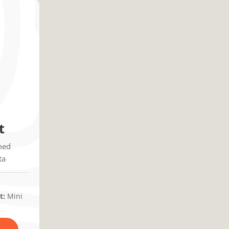
t
med
ta
t:
Mini