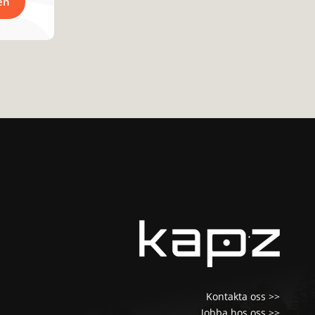
en
Kontakta oss >>
Jobba hos oss >>