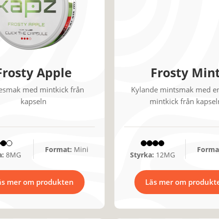
Frosty Apple
Frosty Min
esmak med mintkick från
Kylande mintsmak med en
kapseln
mintkick från kapsel
Format:
Mini
Forma
a:
8MG
Styrka:
12MG
äs mer om produkten
Läs mer om produkt