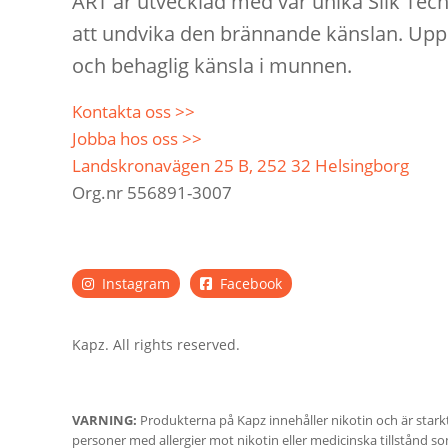
ART är utvecklad med vår unika Silk Tec
att undvika den brännande känslan. Uppl
och behaglig känsla i munnen.
Kontakta oss >>
Jobba hos oss >>
Landskronavägen 25 B, 252 32 Helsingborg
Org.nr 556891-3007
Instagram
Facebook
Kapz. All rights reserved.
VARNING:
Produkterna på Kapz innehåller nikotin och är stark
personer med allergier mot nikotin eller medicinska tillstånd 