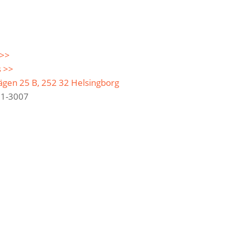
 >>
s >>
gen 25 B, 252 32 Helsingborg
91-3007