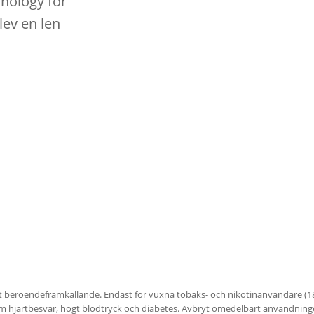
hnology för
ev en len
t beroendeframkallande. Endast för vuxna tobaks- och nikotinanvändare (18
som hjärtbesvär, högt blodtryck och diabetes. Avbryt omedelbart användning