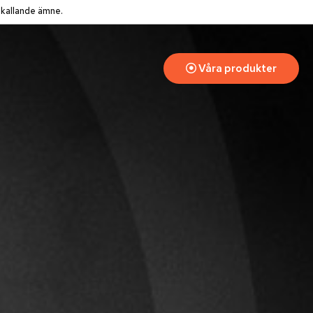
mkallande ämne.
Våra produkter