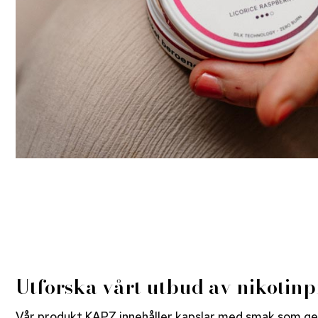
Utforska vårt utbud av nikotin
Vår produkt KAPZ innehåller kapslar med smak som ger 