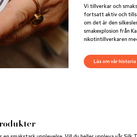
Vi tillverkar och smak
fortsatt aktiv och til
om det är den silkesle
smakexplosion från Kap
nikotintillverkaren me
Läs om vår historia
produkter
en smakstark upplevelse. Vill du heller uppleva vår Silk 