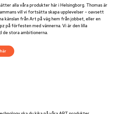
sätter alla våra produkter här i Helsingborg. Thomas är
lsammans vill vi fortsätta skapa upplevelser – oavsett
na känslan från Art på väg hem från jobbet, eller en
z på förfesten med vännerna. Vi är den lilla
d de stora ambitionerna.
 här
Technology ska du kika på våra ART produkter.