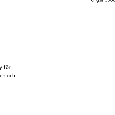
Org.nr 556
y för
len och