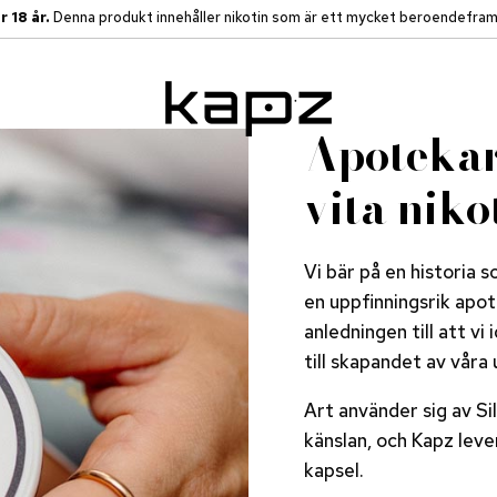
r 18 år.
Denna produkt innehåller nikotin som är ett mycket beroendefra
Apotekar
vita nik
Vi bär på en historia s
en uppfinningsrik apo
anledningen till att vi
till skapandet av våra
Art använder sig av S
känslan, och Kapz lev
kapsel.