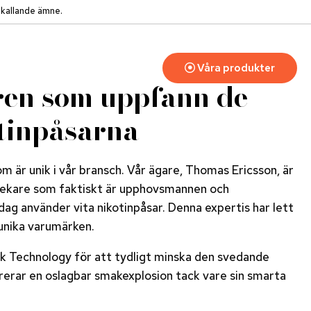
mkallande ämne.
Våra produkter
en som uppfann de
otinpåsarna
om är unik i vår bransch. Vår ägare, Thomas Ericsson, är
tekare som faktiskt är upphovsmannen och
 idag använder vita nikotinpåsar. Denna expertis har lett
 unika varumärken.
ilk Technology för att tydligt minska den svedande
ererar en oslagbar smakexplosion tack vare sin smarta