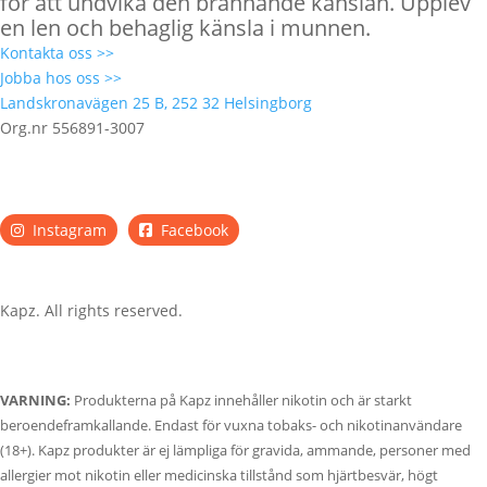
för att undvika den brännande känslan. Upplev
en len och behaglig känsla i munnen.
Kontakta oss >>
Jobba hos oss >>
Landskronavägen 25 B, 252 32 Helsingborg
Org.nr 556891-3007
Instagram
Facebook
Kapz. All rights reserved.
VARNING:
Produkterna på Kapz innehåller nikotin och är starkt
beroendeframkallande. Endast för vuxna tobaks- och nikotinanvändare
(18+). Kapz produkter är ej lämpliga för gravida, ammande, personer med
allergier mot nikotin eller medicinska tillstånd som hjärtbesvär, högt